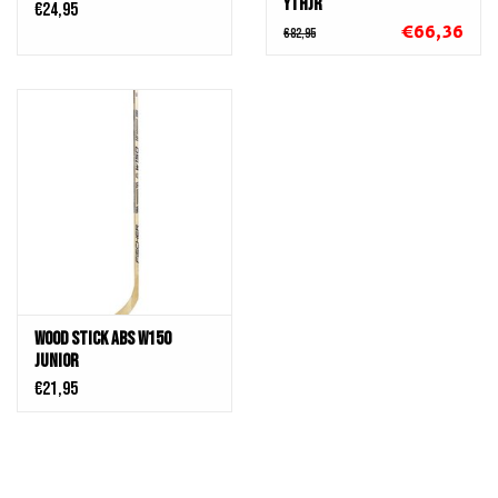
YTHJR
€24,95
€66,36
€82,95
Wood STICK ABS W150
Junior
€21,95