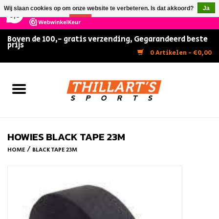
×
147
Reviews
Wij slaan cookies op om onze website te verbeteren. Is dat akkoord?
Ja
9,5
Nee
Meer over cookies »
Boven de 100,- gratis verzending, Gegarandeerd beste
prijs
Home
0 Artikelen - €0,00
Slijpen
Zwemmen
Kunstschaatsen
HOWIES BLACK TAPE 23M
/
HOME
BLACK TAPE 23M
Inline Skates
IJshockey
FITNESS & ULTIMATE SHAPE