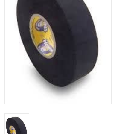
Schaatsen
Rolschaatsen
SALE
Merken
Gift Card