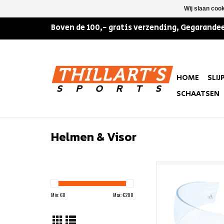
Wij slaan coo
Boven de 100,- gratis verzending, Gegarandee
HOME
SLIJ
SCHAATSEN
Helmen & Visor
HEJDUK MH NC 70 Visor 
TOEVOEGEN AAN WIN
Min: €
0
Max: €
200