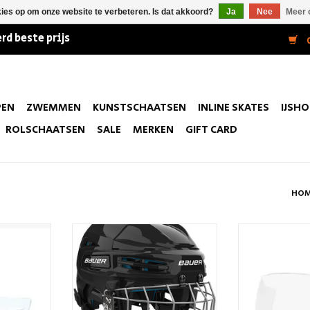
kies op om onze website te verbeteren. Is dat akkoord?
Ja
Nee
Meer 
rd beste prijs
0
PEN
ZWEMMEN
KUNSTSCHAATSEN
INLINE SKATES
IJSH
ROLSCHAATSEN
SALE
MERKEN
GIFT CARD
HO
Optix Prime
Bauer HH Prodigy 2.0 S26 Yth
Oakley Hockey Cer
KELWAGEN
TOEVOEGEN AAN WINKELWAGEN
TOEVOEGEN AA