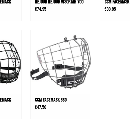
CEMASK
HEJDUK Hejduk Visor MH 700
CCM Facemask
€74,95
€88,95
ACEMASK
CCM FACEMASK 680
KELWAGEN
CEMASK
CCM FACEMASK 680
€47,50