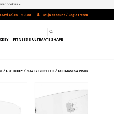
over cookies »
 Artikelen - €0,00
Mijn account / Registreren
OCKEY
FITNESS & ULTIMATE SHAPE
/
/
/
ME
IJSHOCKEY
PLAYER PROTECTIE
FACEMASKS & VISOR
t Euro Visor Clear
CCM CCM VR11 PRO SHORT VISOR
N WINKELWAGEN