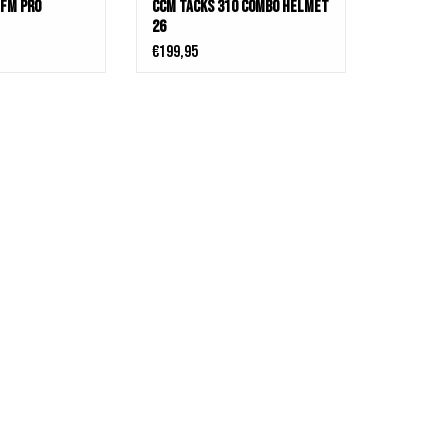
 FM Pro
CCM Tacks 310 Combo Helmet
26
€199,95