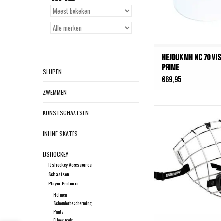
HEJDUK MH NC 70 Vis
Prime
SLIJPEN
€69,95
ZWEMMEN
Bauer PROFILE II F
KUNSTSCHAATSEN
TOEVOEGEN AAN WIN
INLINE SKATES
IJSHOCKEY
IJshockey Accessoires
Schaatsen
Player Protectie
Helmen
Schouderbescherming
Pants
Elbow pads