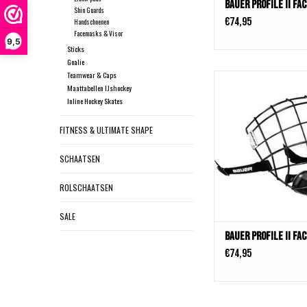
Bauer PROFILE II FA
Shin Guards
€74,95
Handschoenen
Facemasks & Visor
9,5
Sticks
Goalie
Teamwear & Caps
Bauer PROFILE II F
Maattabellen IJshockey
TOEVOEGEN AAN WIN
Inline Hockey Skates
FITNESS & ULTIMATE SHAPE
SCHAATSEN
ROLSCHAATSEN
SALE
Bauer PROFILE II FA
€74,95