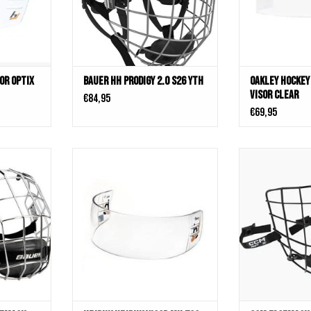
or Optix
Bauer HH Prodigy 2.0 S26 Yth
Oakley Hockey
Visor Clear
€84,95
€69,95
ACEMASK
HEJDUK Hejduk Visor MH 700
CCM Facem
KELWAGEN
TOEVOEGEN AAN WINKELWAGEN
TOEVOEGEN AA