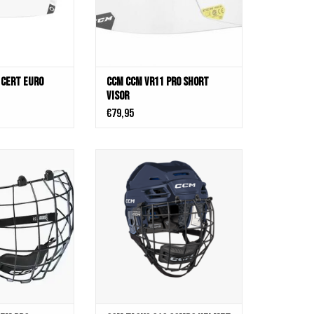
 Cert Euro
CCM CCM VR11 PRO SHORT
VISOR
€79,95
ask FM Pro
Meet the re-imagined TACKS 310
helmet, built for competitive players at
N WINKELWAGEN
every age. It's tuned for a comfortable,
locked-in feel with a full-coverage 3D-
moulded liner. R3FLEX Protection and
dual-density foams deliver dynamic
impact management where it...
TOEVOEGEN AAN WINKELWAGEN