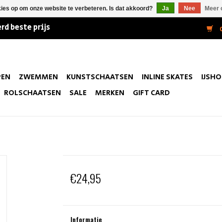
kies op om onze website te verbeteren. Is dat akkoord?
Ja
Nee
Meer 
rd beste prijs
0
PEN
ZWEMMEN
KUNSTSCHAATSEN
INLINE SKATES
IJSH
ROLSCHAATSEN
SALE
MERKEN
GIFT CARD
€24,95
Informatie