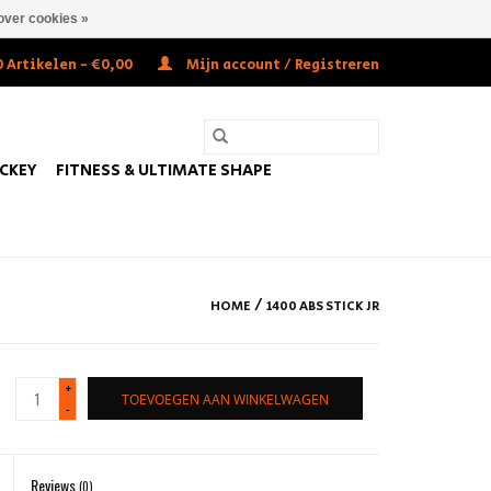
over cookies »
 Artikelen - €0,00
Mijn account / Registreren
OCKEY
FITNESS & ULTIMATE SHAPE
/
HOME
1400 ABS STICK JR
+
TOEVOEGEN AAN WINKELWAGEN
-
Reviews
(0)