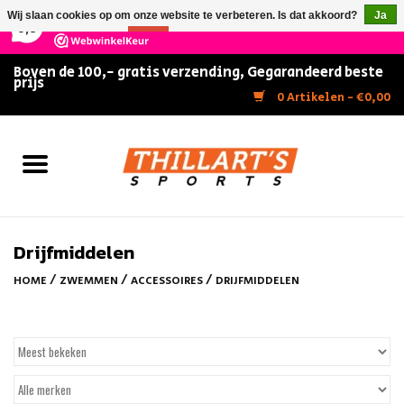
×
147
Reviews
Wij slaan cookies op om onze website te verbeteren. Is dat akkoord?
Ja
9,5
Nee
Meer over cookies »
Boven de 100,- gratis verzending, Gegarandeerd beste
prijs
Home
0 Artikelen - €0,00
Slijpen
Zwemmen
Kunstschaatsen
Drijfmiddelen
/
/
/
HOME
ZWEMMEN
ACCESSOIRES
DRIJFMIDDELEN
Inline Skates
IJshockey
FITNESS & ULTIMATE SHAPE