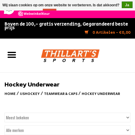
×
147
Reviews
Wij slaan cookies op om onze website te verbeteren. Is dat akkoord?
Ja
9,5
Nee
Meer over cookies »
Boven de 100,- gratis verzending, Gegarandeerd beste
prijs
Home
0 Artikelen - €0,00
Slijpen
Zwemmen
Kunstschaatsen
Hockey Underwear
/
/
/
HOME
IJSHOCKEY
TEAMWEAR & CAPS
HOCKEY UNDERWEAR
Inline Skates
IJshockey
FITNESS & ULTIMATE SHAPE