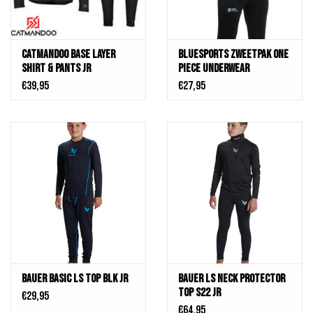
Catmandoo Base Layer
BLUESPORTS Zweetpak one
Shirt & Pants JR
piece UNDERWEAR
€39,95
€27,95
Bauer Basic LS top BLK Jr
Bauer LS Neck Protector
Top S22 JR
€29,95
€64,95