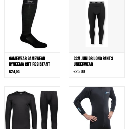
Gamewear Gamewear
CCM Junior Long Pants
Dyneema Cut Resistant
Underwear
Knee Sock
€24,95
€25,00