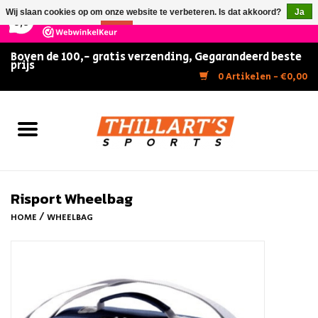
×
147
Reviews
Wij slaan cookies op om onze website te verbeteren. Is dat akkoord?
Ja
9,5
Nee
Meer over cookies »
Boven de 100,- gratis verzending, Gegarandeerd beste
prijs
Home
0 Artikelen - €0,00
Slijpen
Zwemmen
Kunstschaatsen
Risport Wheelbag
/
HOME
WHEELBAG
Inline Skates
IJshockey
FITNESS & ULTIMATE SHAPE