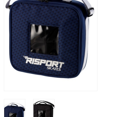
Schaatsen
Rolschaatsen
SALE
Merken
Gift Card