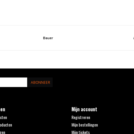
Bauer
ABONNEER
ten
Mijn account
ucten
Registreren
oducten
Mijn bestellingen
gen
Mijn tickets