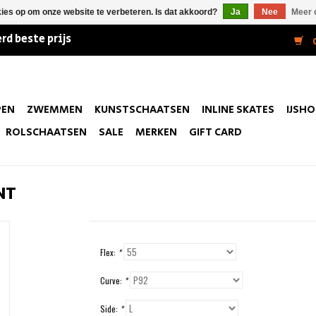
kies op om onze website te verbeteren. Is dat akkoord?
Ja
Nee
Meer 
rd beste prijs
0
PEN
ZWEMMEN
KUNSTSCHAATSEN
INLINE SKATES
IJSH
ROLSCHAATSEN
SALE
MERKEN
GIFT CARD
INT
Flex:
*
Curve:
*
Side:
*