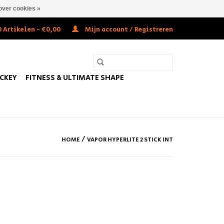
over cookies »
 Artikelen - €0,00
Mijn account / Registreren
OCKEY
FITNESS & ULTIMATE SHAPE
/
HOME
VAPOR HYPERLITE 2 STICK INT