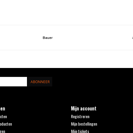
Bauer
ABONNEER
ten
Mijn account
ucten
Registreren
oducten
Mijn bestellingen
gen
Mijn tickets