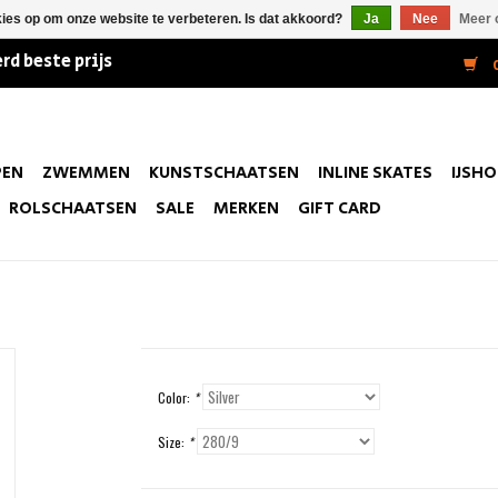
kies op om onze website te verbeteren. Is dat akkoord?
Ja
Nee
Meer 
rd beste prijs
0
PEN
ZWEMMEN
KUNSTSCHAATSEN
INLINE SKATES
IJSH
ROLSCHAATSEN
SALE
MERKEN
GIFT CARD
Color:
*
Size:
*