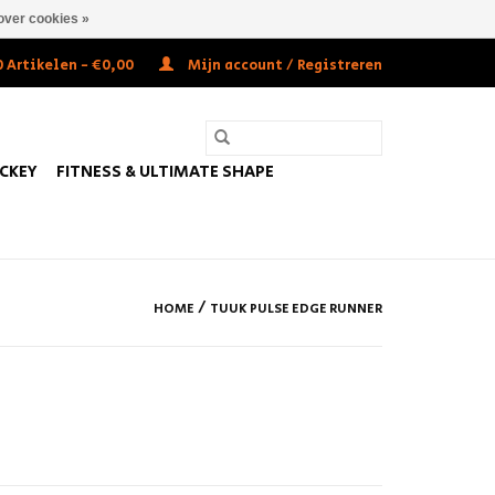
over cookies »
 Artikelen - €0,00
Mijn account / Registreren
OCKEY
FITNESS & ULTIMATE SHAPE
/
HOME
TUUK PULSE EDGE RUNNER