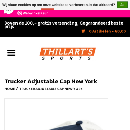
×
147
Reviews
Wij slaan cookies op om onze website te verbeteren. Is dat akkoord?
Ja
9,5
Nee
Meer over cookies »
Boven de 100,- gratis verzending, Gegarandeerd beste
prijs
Home
0 Artikelen - €0,00
Slijpen
Zwemmen
Kunstschaatsen
Trucker Adjustable Cap New York
/
HOME
TRUCKER ADJUSTABLE CAP NEW YORK
Inline Skates
IJshockey
FITNESS & ULTIMATE SHAPE