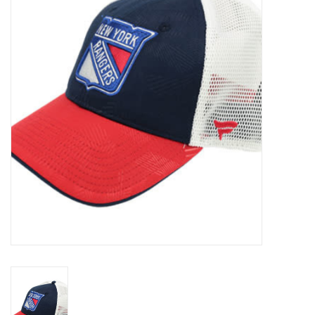
Schaatsen
Rolschaatsen
SALE
Merken
Gift Card