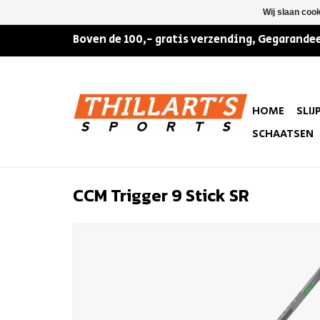
Wij slaan coo
Boven de 100,- gratis verzending, Gegarandee
HOME
SLIJ
SCHAATSEN
CCM Trigger 9 Stick SR