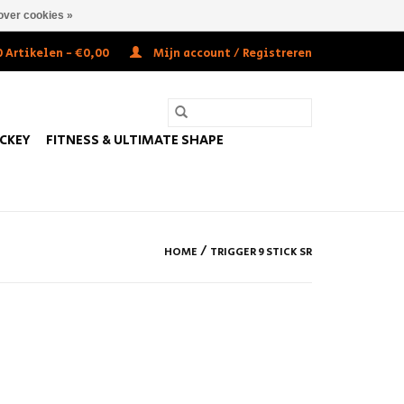
over cookies »
 Artikelen - €0,00
Mijn account / Registreren
OCKEY
FITNESS & ULTIMATE SHAPE
/
HOME
TRIGGER 9 STICK SR