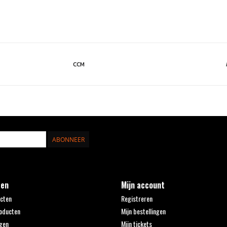
CCM
ABONNEER
ten
Mijn account
ucten
Registreren
oducten
Mijn bestellingen
gen
Mijn tickets