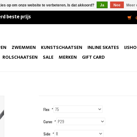
kies op om onze website te verbeteren. Is dat akkoord?
Ja
Nee
Meer 
rd beste prijs
0
PEN
ZWEMMEN
KUNSTSCHAATSEN
INLINE SKATES
IJSH
ROLSCHAATSEN
SALE
MERKEN
GIFT CARD
Flex:
*
Curve:
*
Side:
*