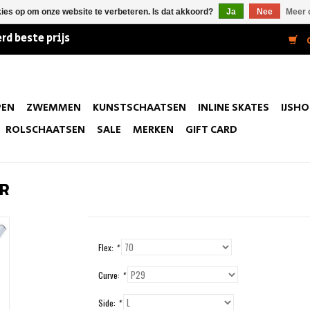
kies op om onze website te verbeteren. Is dat akkoord?
Ja
Nee
Meer 
rd beste prijs
0
PEN
ZWEMMEN
KUNSTSCHAATSEN
INLINE SKATES
IJSH
ROLSCHAATSEN
SALE
MERKEN
GIFT CARD
SR
Flex:
*
Curve:
*
Side:
*