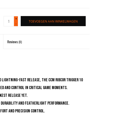
+
TOEVOEGEN AAN WINKELWAGEN
-
Reviews
(0)
d lightning-fast release, the CCM RIBCOR TRIGGER 10
eed and control in critical game moments.
kest release yet.
 durability and featherlight performance.
fort and precision control.