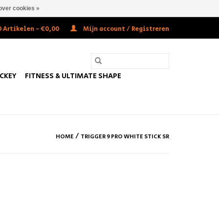
over cookies »
 Artikelen - €0,00
Mijn account / Registreren
OCKEY
FITNESS & ULTIMATE SHAPE
/
HOME
TRIGGER 9 PRO WHITE STICK SR