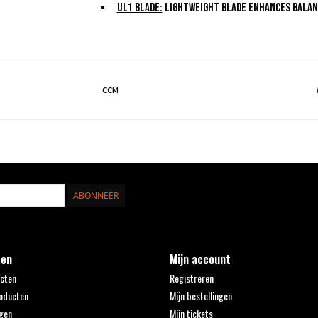
UL1 Blade:
Lightweight blade enhances balanc
CCM
ABONNEER
ten
Mijn account
ucten
Registreren
oducten
Mijn bestellingen
gen
Mijn tickets