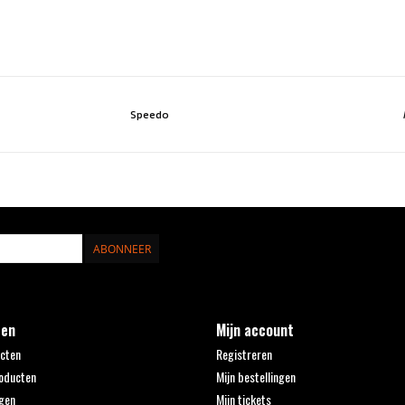
Speedo
ABONNEER
ten
Mijn account
ucten
Registreren
oducten
Mijn bestellingen
gen
Mijn tickets