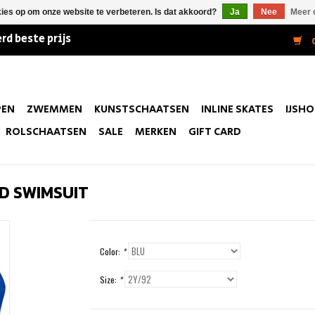
kies op om onze website te verbeteren. Is dat akkoord?
Ja
Nee
Meer 
rd beste prijs
0
PEN
ZWEMMEN
KUNSTSCHAATSEN
INLINE SKATES
IJSH
ROLSCHAATSEN
SALE
MERKEN
GIFT CARD
ED SWIMSUIT
Color:
*
Size:
*