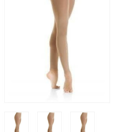
Schaatsen
Rolschaatsen
SALE
Merken
Gift Card