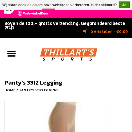
×
147
Reviews
Wij slaan cookies op om onze website te verbeteren. Is dat akkoord?
Ja
9,5
Nee
Meer over cookies »
Boven de 100,- gratis verzending, Gegarandeerd beste
prijs
Home
0 Artikelen - €0,00
Slijpen
Zwemmen
Kunstschaatsen
Panty's 3312 Legging
/
HOME
PANTY'S 3312 LEGGING
Inline Skates
IJshockey
FITNESS & ULTIMATE SHAPE