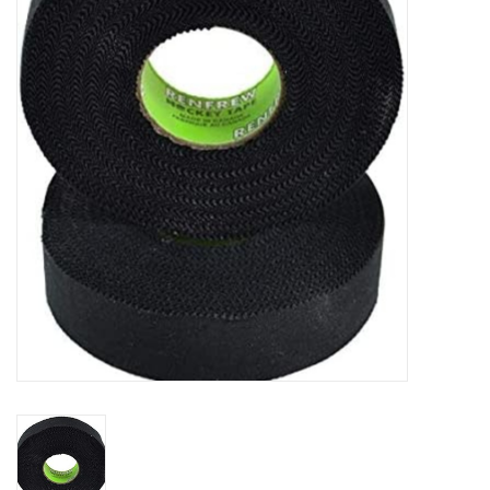
Schaatsen
Rolschaatsen
SALE
Merken
Gift Card