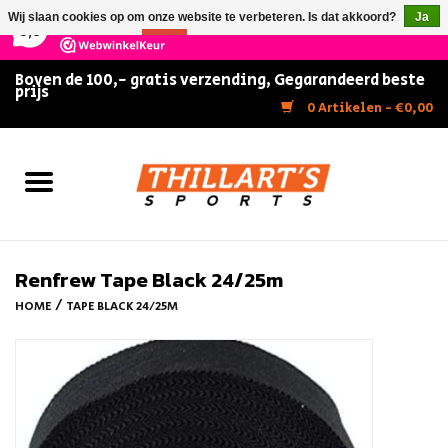
×
147
Reviews
Wij slaan cookies op om onze website te verbeteren. Is dat akkoord?
Ja
9,5
Nee
Meer over cookies »
Boven de 100,- gratis verzending, Gegarandeerd beste
prijs
Home
0 Artikelen - €0,00
Slijpen
Zwemmen
Kunstschaatsen
Renfrew Tape Black 24/25m
/
HOME
TAPE BLACK 24/25M
Inline Skates
IJshockey
FITNESS & ULTIMATE SHAPE