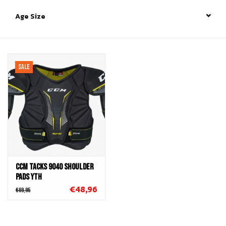
Age Size
Schaatsen
Rolschaatsen
SALE
SALE
Merken
Gift Card
CCM TACKS 9040 SHOULDER
PADS YTH
€48,96
€69,95