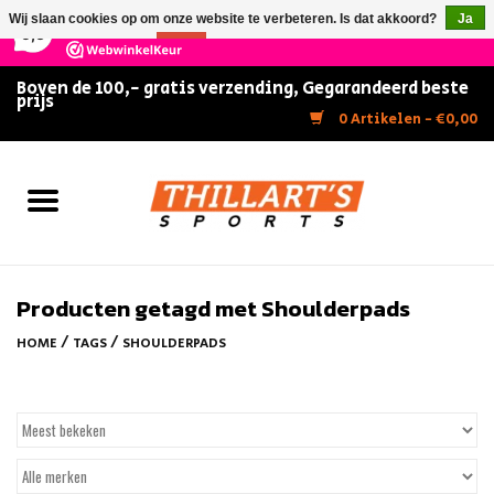
×
147
Reviews
Wij slaan cookies op om onze website te verbeteren. Is dat akkoord?
Ja
9,5
Nee
Meer over cookies »
Boven de 100,- gratis verzending, Gegarandeerd beste
prijs
Home
0 Artikelen - €0,00
Slijpen
Zwemmen
Kunstschaatsen
Producten getagd met Shoulderpads
/
/
HOME
TAGS
SHOULDERPADS
Inline Skates
IJshockey
FITNESS & ULTIMATE SHAPE