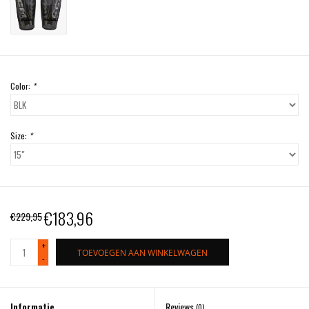
Color:
*
Size:
*
€183,96
€229,95
+
TOEVOEGEN AAN WINKELWAGEN
-
Informatie
Reviews
(0)