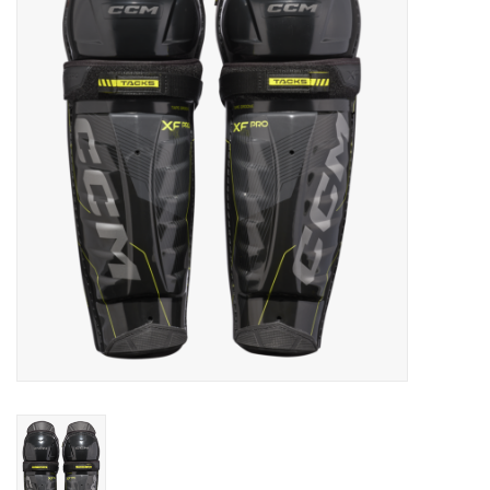
Schaatsen
Rolschaatsen
SALE
Merken
Gift Card