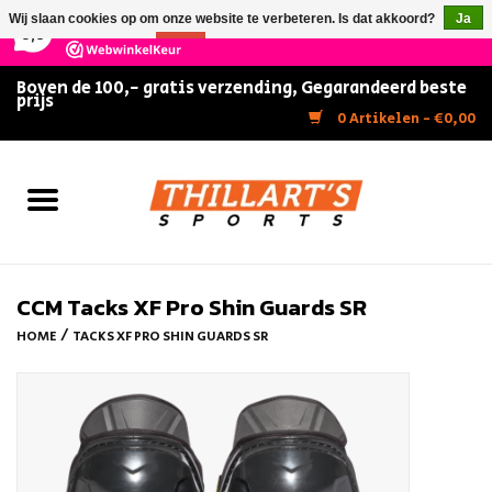
×
147
Reviews
Wij slaan cookies op om onze website te verbeteren. Is dat akkoord?
Ja
9,5
Nee
Meer over cookies »
Boven de 100,- gratis verzending, Gegarandeerd beste
prijs
Home
0 Artikelen - €0,00
Slijpen
Zwemmen
Kunstschaatsen
CCM Tacks XF Pro Shin Guards SR
/
HOME
TACKS XF PRO SHIN GUARDS SR
Inline Skates
IJshockey
FITNESS & ULTIMATE SHAPE