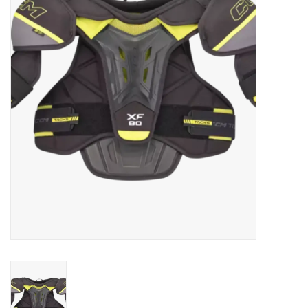
Schaatsen
Rolschaatsen
SALE
Merken
Gift Card