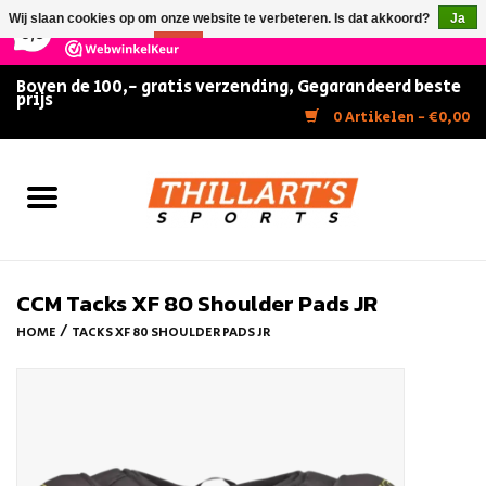
×
147
Reviews
Wij slaan cookies op om onze website te verbeteren. Is dat akkoord?
Ja
9,5
Nee
Meer over cookies »
Boven de 100,- gratis verzending, Gegarandeerd beste
prijs
Home
0 Artikelen - €0,00
Slijpen
Zwemmen
Kunstschaatsen
CCM Tacks XF 80 Shoulder Pads JR
/
HOME
TACKS XF 80 SHOULDER PADS JR
Inline Skates
IJshockey
FITNESS & ULTIMATE SHAPE