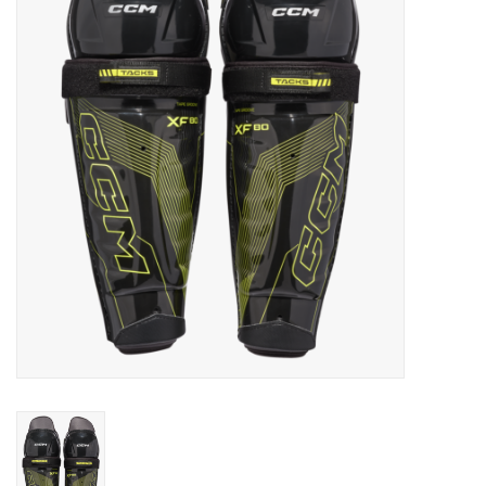
Schaatsen
Rolschaatsen
SALE
Merken
Gift Card