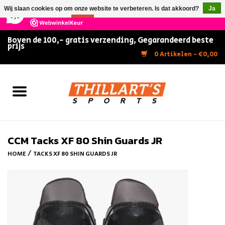
×
147
Reviews
Wij slaan cookies op om onze website te verbeteren. Is dat akkoord?
Ja
9,5
Nee
Meer over cookies »
Boven de 100,- gratis verzending, Gegarandeerd beste
prijs
Home
0 Artikelen - €0,00
Slijpen
Zwemmen
Kunstschaatsen
CCM Tacks XF 80 Shin Guards JR
/
HOME
TACKS XF 80 SHIN GUARDS JR
Inline Skates
IJshockey
FITNESS & ULTIMATE SHAPE