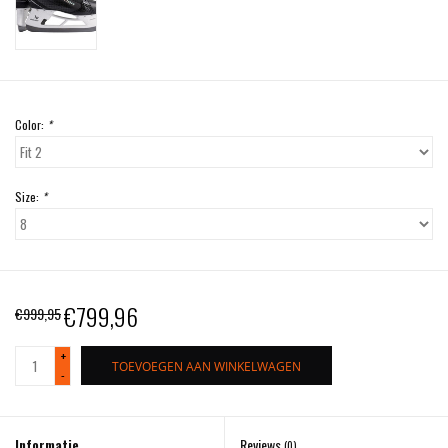
Color:
*
Size:
*
€799,96
€999,95
+
TOEVOEGEN AAN WINKELWAGEN
-
Informatie
Reviews
(0)