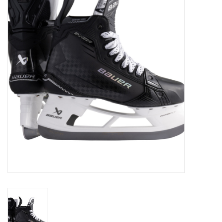
Schaatsen
Rolschaatsen
SALE
Merken
Gift Card