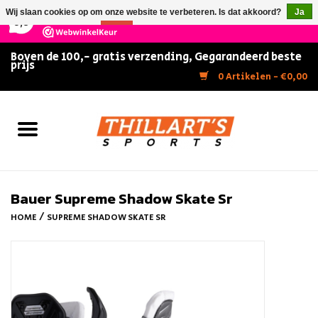
×
147
Reviews
Wij slaan cookies op om onze website te verbeteren. Is dat akkoord?
Ja
9,5
Nee
Meer over cookies »
Boven de 100,- gratis verzending, Gegarandeerd beste
prijs
Home
0 Artikelen - €0,00
Slijpen
Zwemmen
Kunstschaatsen
Bauer Supreme Shadow Skate Sr
/
HOME
SUPREME SHADOW SKATE SR
Inline Skates
IJshockey
FITNESS & ULTIMATE SHAPE