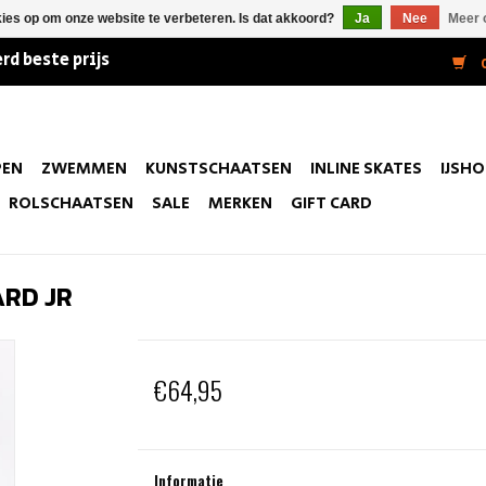
kies op om onze website te verbeteren. Is dat akkoord?
Ja
Nee
Meer 
rd beste prijs
0
PEN
ZWEMMEN
KUNSTSCHAATSEN
INLINE SKATES
IJSH
ROLSCHAATSEN
SALE
MERKEN
GIFT CARD
ARD JR
€64,95
Informatie