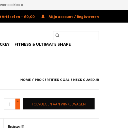
over cookies »
 Artikelen - €0,00
Mijn account / Registreren
OCKEY
FITNESS & ULTIMATE SHAPE
/
HOME
PRO CERTIFIED GOALIE NECK GUARD JR
+
TOEVOEGEN AAN WINKELWAGEN
-
Reviews
(0)