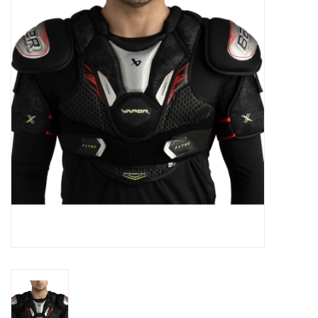
Schaatsen
Rolschaatsen
SALE
Merken
Gift Card