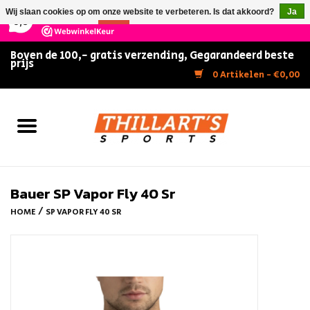
×
147
Reviews
Wij slaan cookies op om onze website te verbeteren. Is dat akkoord?
Ja
9,5
Nee
Meer over cookies »
Boven de 100,- gratis verzending, Gegarandeerd beste
prijs
Home
0 Artikelen - €0,00
Slijpen
Zwemmen
Kunstschaatsen
Bauer SP Vapor Fly 40 Sr
/
HOME
SP VAPOR FLY 40 SR
Inline Skates
IJshockey
FITNESS & ULTIMATE SHAPE