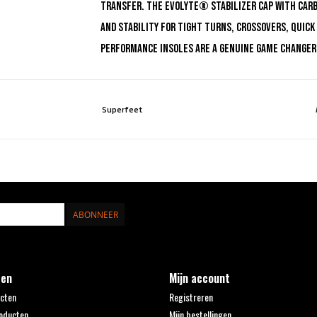
transfer. The EVOLyte® stabilizer cap with carb
and stability for tight turns, crossovers, quick
Performance insoles are a genuine game changer
Superfeet
ABONNEER
ten
Mijn account
ucten
Registreren
oducten
Mijn bestellingen