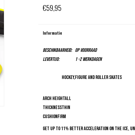
€59,95
Informatie
Beschikbaarheid:
Op voorraad
Levertijd:
1 -2 Werkdagen
HOCKEY
,FIGURE AND ROLLER skates
Best For:
Arch Height
All
Thickness
Thin
Cushion
Firm
Get up to 11% better acceleration on the ice, u