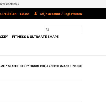
over cookies »
 Artikelen - €0,00
Mijn account / Registreren
OCKEY
FITNESS & ULTIMATE SHAPE
/
OME
SKATE HOCKEY FIGURE ROLLER PERFORMANCE INSOLE