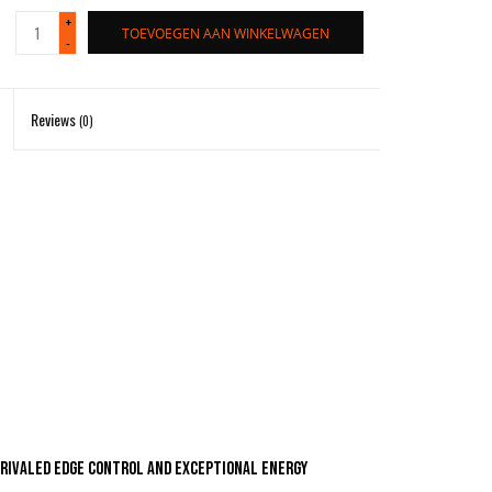
+
TOEVOEGEN AAN WINKELWAGEN
-
Reviews
(0)
nrivaled edge control and exceptional energy