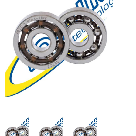
Schaatsen
Rolschaatsen
SALE
Merken
Gift Card