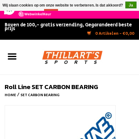
×
147
Reviews
Wij slaan cookies op om onze website te verbeteren. Is dat akkoord?
Ja
9,5
Nee
Meer over cookies »
Boven de 100,- gratis verzending, Gegarandeerd beste
prijs
Home
0 Artikelen - €0,00
Slijpen
Zwemmen
Kunstschaatsen
Roll Line SET CARBON BEARING
/
HOME
SET CARBON BEARING
Inline Skates
IJshockey
FITNESS & ULTIMATE SHAPE