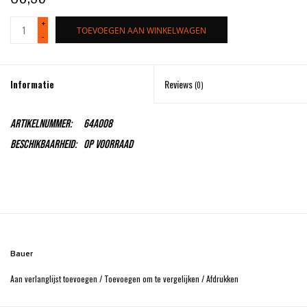
+
Schaatsen
TOEVOEGEN AAN WINKELWAGEN
-
Rolschaatsen
Informatie
Reviews
(0)
SALE
Artikelnummer:
64A008
Merken
Beschikbaarheid:
Op voorraad
Gift Card
Bauer
Aan verlanglijst toevoegen
/
Toevoegen om te vergelijken
/
Afdrukken