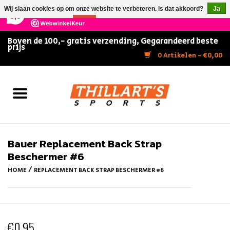
×
147
Reviews
Wij slaan cookies op om onze website te verbeteren. Is dat akkoord?
Ja
9,5
Nee
Meer over cookies »
Boven de 100,- gratis verzending, Gegarandeerd beste
prijs
Home
0 Artikelen - €0,00
Slijpen
Zwemmen
Kunstschaatsen
Bauer Replacement Back Strap
Beschermer #6
Inline Skates
/
HOME
REPLACEMENT BACK STRAP BESCHERMER #6
IJshockey
FITNESS & ULTIMATE SHAPE
€0,95