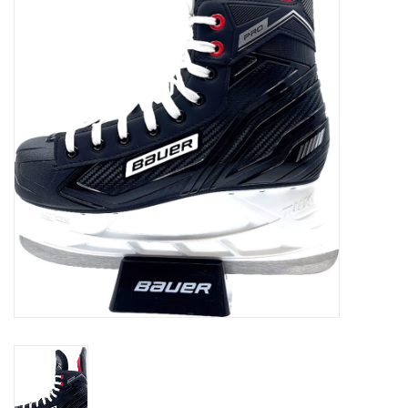
Schaatsen
Rolschaatsen
SALE
Merken
Gift Card