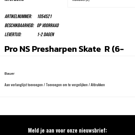
Artikelnummer:
1054521
Beschikbaarheid:
Op voorraad
Levertijd:
1-2 dagen
Pro NS Presharpen Skate R (6-
12)
Injected Comp Weave Quarter - Microfiber Lining - Anaform Ankle
Bauer
Pads - Felt Tongue - TUUK Lightspeed Pro II Runner
Aan verlanglijst toevoegen
/
Toevoegen om te vergelijken
/
Afdrukken
Meld je aan voor onze nieuwsbrief: