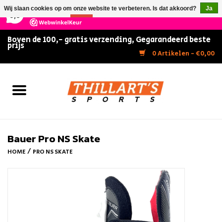
×
147
Reviews
Wij slaan cookies op om onze website te verbeteren. Is dat akkoord?
Ja
9,5
Nee
Meer over cookies »
Boven de 100,- gratis verzending, Gegarandeerd beste
prijs
Home
0 Artikelen - €0,00
Slijpen
Zwemmen
Kunstschaatsen
Bauer Pro NS Skate
/
HOME
PRO NS SKATE
Inline Skates
IJshockey
FITNESS & ULTIMATE SHAPE