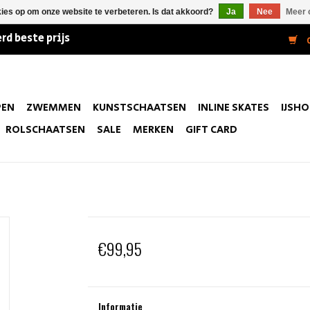
kies op om onze website te verbeteren. Is dat akkoord?
Ja
Nee
Meer 
rd beste prijs
0
PEN
ZWEMMEN
KUNSTSCHAATSEN
INLINE SKATES
IJSH
ROLSCHAATSEN
SALE
MERKEN
GIFT CARD
€99,95
Informatie