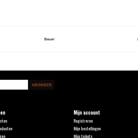
Bauer
ABONNEER
ten
Mijn account
ucten
Registreren
oducten
Mijn bestellingen
gen
Mijn tickets