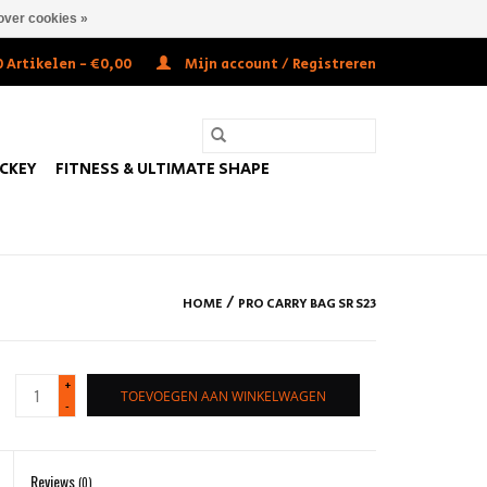
over cookies »
 Artikelen - €0,00
Mijn account / Registreren
OCKEY
FITNESS & ULTIMATE SHAPE
/
HOME
PRO CARRY BAG SR S23
+
TOEVOEGEN AAN WINKELWAGEN
-
Reviews
(0)