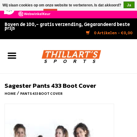
×
147
Reviews
Wij slaan cookies op om onze website te verbeteren. Is dat akkoord?
Ja
9,5
Nee
Meer over cookies »
Boven de 100,- gratis verzending, Gegarandeerd beste
prijs
Home
0 Artikelen - €0,00
Slijpen
Zwemmen
Kunstschaatsen
Sagester Pants 433 Boot Cover
/
HOME
PANTS 433 BOOT COVER
Inline Skates
IJshockey
FITNESS & ULTIMATE SHAPE