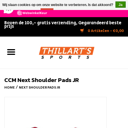
×
147
Reviews
Wij slaan cookies op om onze website te verbeteren. Is dat akkoord?
Ja
9,5
Nee
Meer over cookies »
Boven de 100,- gratis verzending, Gegarandeerd beste
prijs
Home
0 Artikelen - €0,00
Slijpen
Zwemmen
Kunstschaatsen
CCM Next Shoulder Pads JR
/
HOME
NEXT SHOULDER PADS JR
Inline Skates
IJshockey
FITNESS & ULTIMATE SHAPE