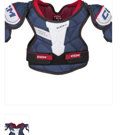
Schaatsen
Rolschaatsen
SALE
Merken
Gift Card