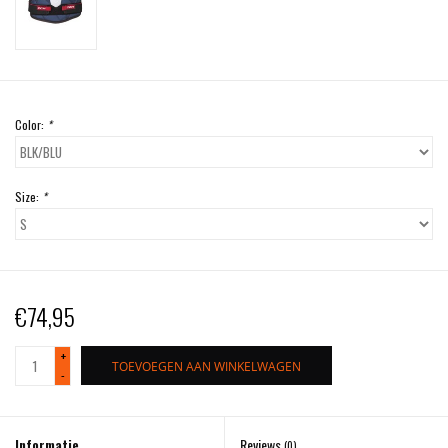
Color:
*
Size:
*
€74,95
+
TOEVOEGEN AAN WINKELWAGEN
-
Informatie
Reviews
(0)