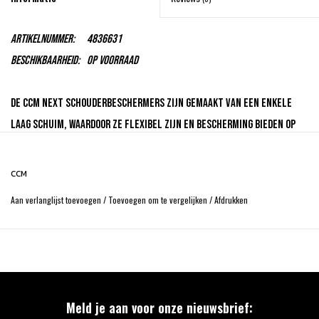
Artikelnummer:
4836631
Beschikbaarheid:
Op voorraad
De CCM Next schouderbeschermers zijn gemaakt van een enkele
laag schuim, waardoor ze flexibel zijn en bescherming bieden op
recreatief niveau. De schouderkappen bieden bescherming tegen
impact. De maat van de schouderbeschermers is aan te passen via
CCM
klittenband banden.
Aan verlanglijst toevoegen
/
Toevoegen om te vergelijken
/
Afdrukken
Meld je aan voor onze nieuwsbrief: