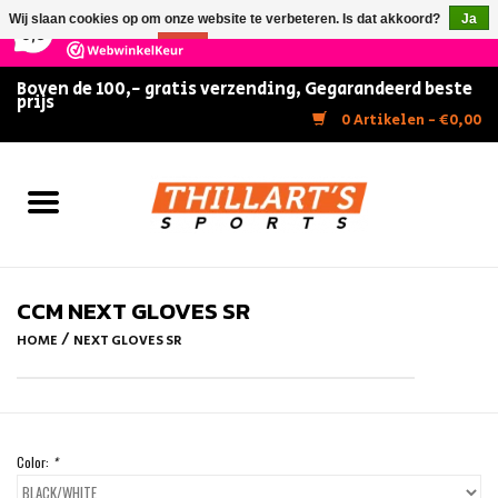
×
147
Reviews
Wij slaan cookies op om onze website te verbeteren. Is dat akkoord?
Ja
9,5
Nee
Meer over cookies »
Boven de 100,- gratis verzending, Gegarandeerd beste
prijs
Home
0 Artikelen - €0,00
Slijpen
Zwemmen
Kunstschaatsen
CCM NEXT GLOVES SR
/
HOME
NEXT GLOVES SR
Inline Skates
IJshockey
Color:
*
FITNESS & ULTIMATE SHAPE