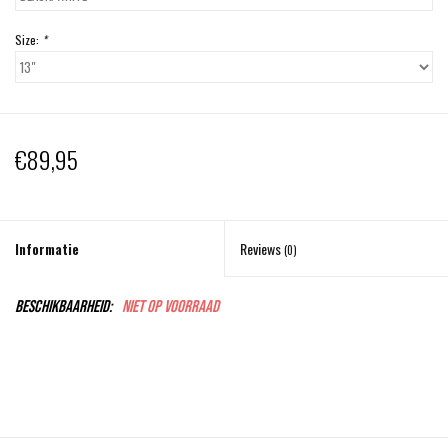
Size:
*
Schaatsen
Rolschaatsen
€89,95
SALE
Merken
Informatie
Reviews
(0)
Gift Card
Beschikbaarheid:
Niet op voorraad