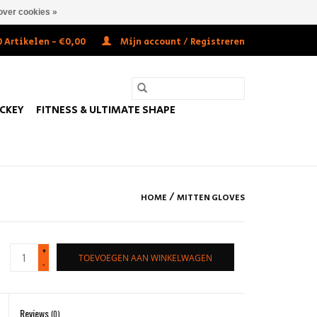
over cookies »
 Artikelen - €0,00
Mijn account / Registreren
OCKEY
FITNESS & ULTIMATE SHAPE
/
HOME
MITTEN GLOVES
+
TOEVOEGEN AAN WINKELWAGEN
-
Reviews
(0)