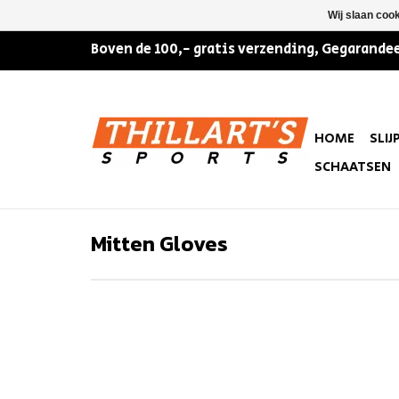
Wij slaan coo
Boven de 100,- gratis verzending, Gegarandee
HOME
SLIJ
SCHAATSEN
Mitten Gloves