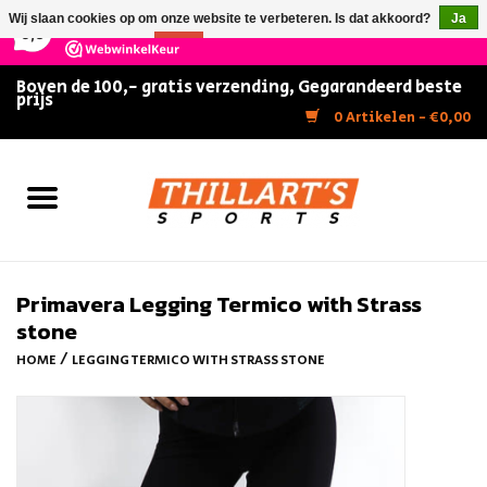
×
147
Reviews
Wij slaan cookies op om onze website te verbeteren. Is dat akkoord?
Ja
9,5
Nee
Meer over cookies »
Boven de 100,- gratis verzending, Gegarandeerd beste
prijs
Home
0 Artikelen - €0,00
Slijpen
Zwemmen
Kunstschaatsen
Primavera Legging Termico with Strass
stone
Inline Skates
/
HOME
LEGGING TERMICO WITH STRASS STONE
IJshockey
FITNESS & ULTIMATE SHAPE