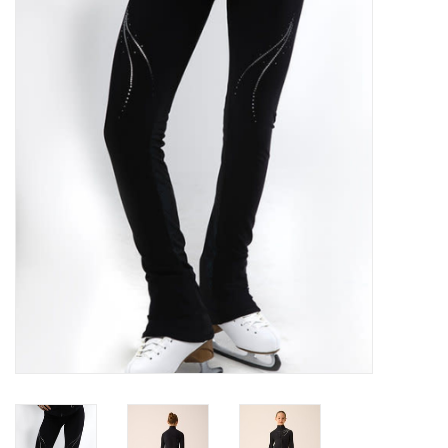
Schaatsen
Rolschaatsen
SALE
Merken
Gift Card