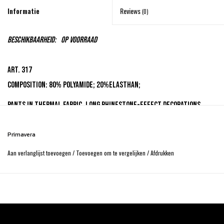
Informatie
Reviews
(0)
Beschikbaarheid:
Op voorraad
Art. 317
Composition: 80% polyamide; 20%elasthan;
Pants in thermal fabric, long rhinestone-effect decorations,
antibacterical and breathable fabric, lightweight fabric.
Primavera
Aan verlanglijst toevoegen
/
Toevoegen om te vergelijken
/
Afdrukken