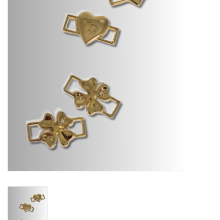
Schaatsen
Rolschaatsen
SALE
Merken
Gift Card