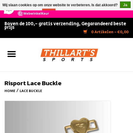
×
147
Reviews
Wij slaan cookies op om onze website te verbeteren. Is dat akkoord?
Ja
9,5
Nee
Meer over cookies »
Boven de 100,- gratis verzending, Gegarandeerd beste
prijs
Home
0 Artikelen - €0,00
Slijpen
Zwemmen
Kunstschaatsen
Risport Lace Buckle
/
HOME
LACE BUCKLE
Inline Skates
IJshockey
FITNESS & ULTIMATE SHAPE