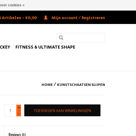
over cookies »
 Artikelen - €0,00
Mijn account / Registreren
OCKEY
FITNESS & ULTIMATE SHAPE
/
HOME
KUNSTSCHAATSEN SLIJPEN
+
TOEVOEGEN AAN WINKELWAGEN
-
Reviews
(0)