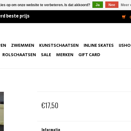
kies op om onze website te verbeteren. Is dat akkoord?
Ja
Nee
Meer 
rd beste prijs
0
PEN
ZWEMMEN
KUNSTSCHAATSEN
INLINE SKATES
IJSH
ROLSCHAATSEN
SALE
MERKEN
GIFT CARD
€17,50
Informatie