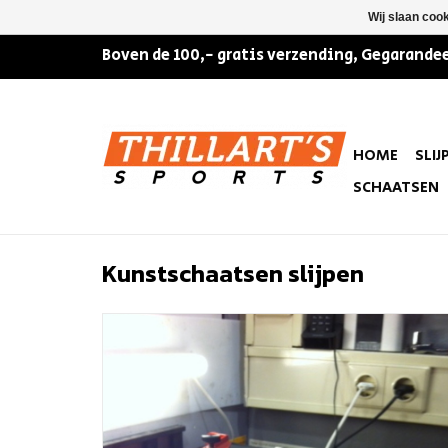
Wij slaan coo
Boven de 100,- gratis verzending, Gegarandee
HOME
SLIJ
SCHAATSEN
Kunstschaatsen slijpen