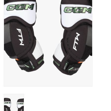
Schaatsen
Rolschaatsen
SALE
Merken
Gift Card