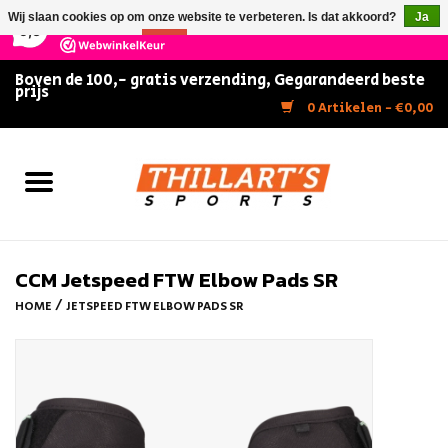
×
147
Reviews
Wij slaan cookies op om onze website te verbeteren. Is dat akkoord?
Ja
9,5
Nee
Meer over cookies »
Boven de 100,- gratis verzending, Gegarandeerd beste
prijs
Home
0 Artikelen - €0,00
Slijpen
Zwemmen
Kunstschaatsen
CCM Jetspeed FTW Elbow Pads SR
/
HOME
JETSPEED FTW ELBOW PADS SR
Inline Skates
IJshockey
FITNESS & ULTIMATE SHAPE