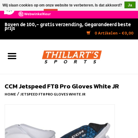
×
147
Reviews
Wij slaan cookies op om onze website te verbeteren. Is dat akkoord?
Ja
9,5
Nee
Meer over cookies »
Boven de 100,- gratis verzending, Gegarandeerd beste
prijs
Home
0 Artikelen - €0,00
Slijpen
Zwemmen
Kunstschaatsen
CCM Jetspeed FT8 Pro Gloves White JR
/
HOME
JETSPEED FT8 PRO GLOVES WHITE JR
Inline Skates
IJshockey
FITNESS & ULTIMATE SHAPE