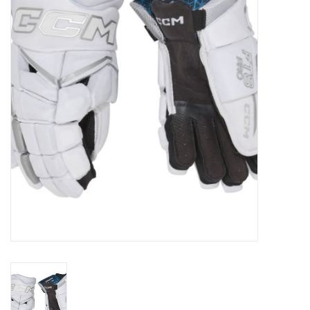
Schaatsen
Rolschaatsen
SALE
Merken
Gift Card