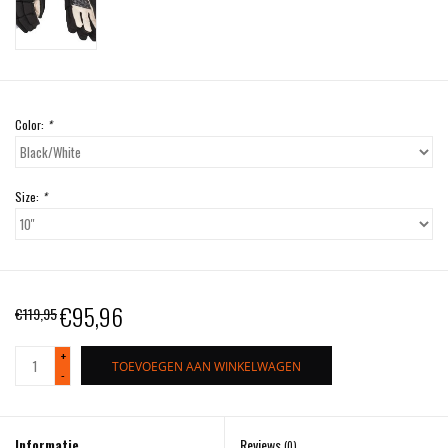
Color:
*
Size:
*
€95,96
€119,95
+
TOEVOEGEN AAN WINKELWAGEN
-
Informatie
Reviews
(0)