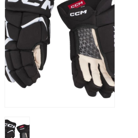
Schaatsen
Rolschaatsen
SALE
Merken
Gift Card