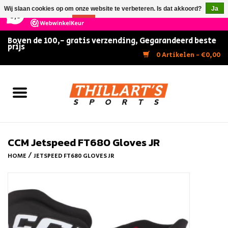
×
147
Reviews
Wij slaan cookies op om onze website te verbeteren. Is dat akkoord?
Ja
9,5
Nee
Meer over cookies »
Boven de 100,- gratis verzending, Gegarandeerd beste
prijs
Home
0 Artikelen - €0,00
Slijpen
Zwemmen
Kunstschaatsen
CCM Jetspeed FT680 Gloves JR
/
HOME
JETSPEED FT680 GLOVES JR
Inline Skates
IJshockey
FITNESS & ULTIMATE SHAPE