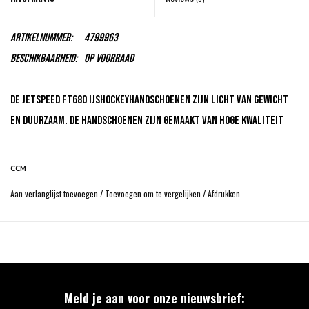
Artikelnummer:
4799963
Beschikbaarheid:
Op voorraad
De Jetspeed FT680 ijshockeyhandschoenen zijn licht van gewicht
en duurzaam. De handschoenen zijn gemaakt van hoge kwaliteit
gaas en polyester. Het anatomisch ontwerp op de rug van de hand
is ideaal voor wedstrijd-niveau. De gelamineerde voering heeft
CCM
zacht schuim voor ultiem comfort. De vingers hebben plastic
Aan verlanglijst toevoegen
/
Toevoegen om te vergelijken
/
Afdrukken
inzetstukken en schuim van hoge kwaliteit. De backhand biedt
uitstekende bescherming en is licht van gewicht. De Pro
Flexthumb (vanaf maat 11” en groter) zorgt voor veel
bewegingsvrijheid en een betere grip. De palm van de hand is
verstevigd voor betere duurzaamheid. De manchet is kort en open,
Meld je aan voor onze nieuwsbrief:
wat zorgt voor veel flexibiliteit en bescherming.