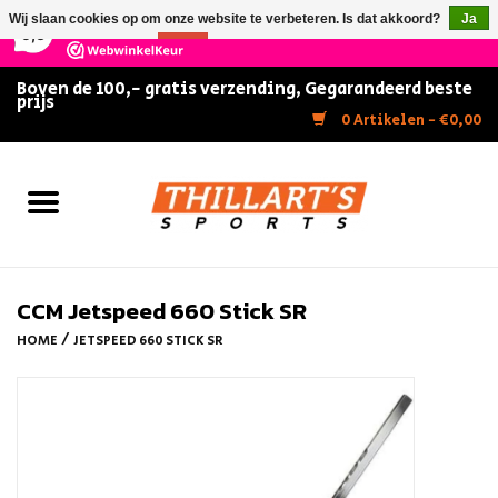
×
147
Reviews
Wij slaan cookies op om onze website te verbeteren. Is dat akkoord?
Ja
9,5
Nee
Meer over cookies »
Boven de 100,- gratis verzending, Gegarandeerd beste
prijs
Home
0 Artikelen - €0,00
Slijpen
Zwemmen
Kunstschaatsen
CCM Jetspeed 660 Stick SR
/
HOME
JETSPEED 660 STICK SR
Inline Skates
IJshockey
FITNESS & ULTIMATE SHAPE