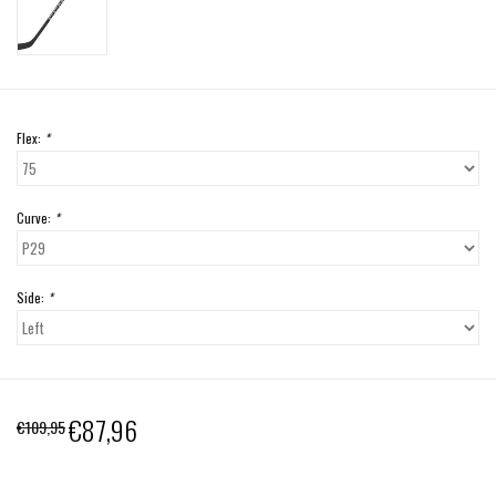
Flex:
*
Curve:
*
Side:
*
€87,96
€109,95