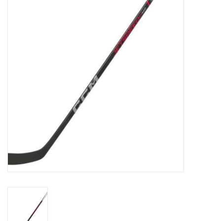
Schaatsen
Rolschaatsen
SALE
Merken
Gift Card