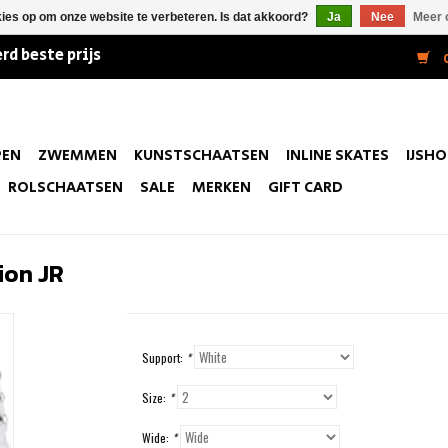
kies op om onze website te verbeteren. Is dat akkoord?
Ja
Nee
Meer 
rd beste prijs
0
PEN
ZWEMMEN
KUNSTSCHAATSEN
INLINE SKATES
IJSH
ROLSCHAATSEN
SALE
MERKEN
GIFT CARD
ion JR
Support:
*
Size:
*
Wide:
*