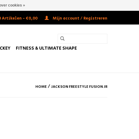
over cookies »
 Artikelen - €0,00
Mijn account / Registreren
OCKEY
FITNESS & ULTIMATE SHAPE
/
HOME
JACKSON FREESTYLE FUSION JR