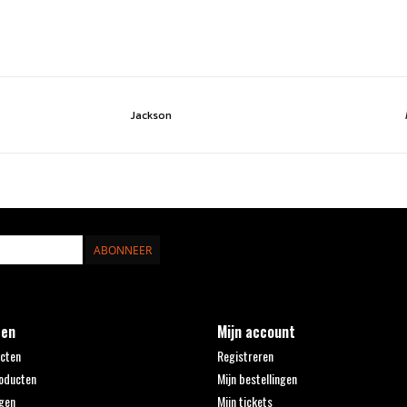
Jackson
ABONNEER
ten
Mijn account
ucten
Registreren
oducten
Mijn bestellingen
gen
Mijn tickets