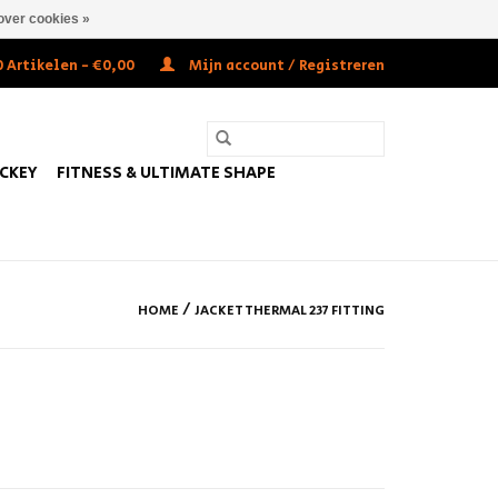
over cookies »
 Artikelen - €0,00
Mijn account / Registreren
OCKEY
FITNESS & ULTIMATE SHAPE
/
HOME
JACKET THERMAL 237 FITTING