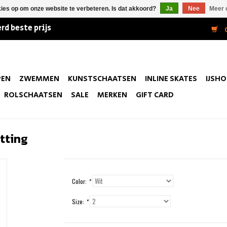
kies op om onze website te verbeteren. Is dat akkoord?
Ja
Nee
Meer 
rd beste prijs
0
PEN
ZWEMMEN
KUNSTSCHAATSEN
INLINE SKATES
IJSH
ROLSCHAATSEN
SALE
MERKEN
GIFT CARD
tting
Color:
*
Size:
*