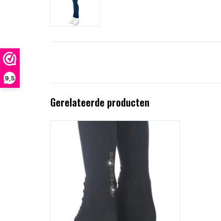
9,5
Gerelateerde producten
Silicone heel leggings in thermal fabric
containing hollow fibres without side stitchings
and tone-ontone glitter lettering on the back.
TOEVOEGEN AAN WINKELWAGEN