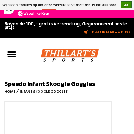
×
147
Reviews
Wij slaan cookies op om onze website te verbeteren. Is dat akkoord?
Ja
9,5
Nee
Meer over cookies »
Boven de 100,- gratis verzending, Gegarandeerd beste
prijs
Home
0 Artikelen - €0,00
Slijpen
Zwemmen
Kunstschaatsen
Speedo Infant Skoogle Goggles
/
HOME
INFANT SKOOGLE GOGGLES
Inline Skates
IJshockey
FITNESS & ULTIMATE SHAPE