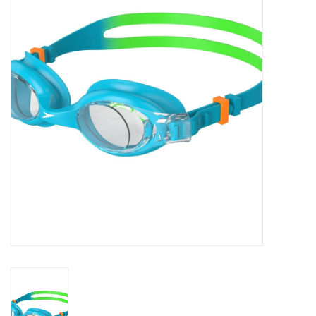
Schaatsen
Rolschaatsen
SALE
Merken
Gift Card