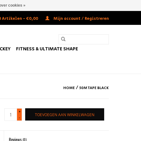
over cookies »
 Artikelen - €0,00
Mijn account / Registreren
OCKEY
FITNESS & ULTIMATE SHAPE
/
HOME
50M TAPE BLACK
+
TOEVOEGEN AAN WINKELWAGEN
-
Reviews
(0)