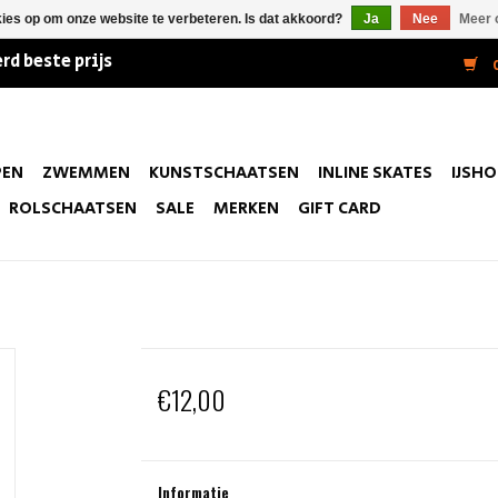
kies op om onze website te verbeteren. Is dat akkoord?
Ja
Nee
Meer 
rd beste prijs
0
PEN
ZWEMMEN
KUNSTSCHAATSEN
INLINE SKATES
IJSH
ROLSCHAATSEN
SALE
MERKEN
GIFT CARD
€12,00
Informatie