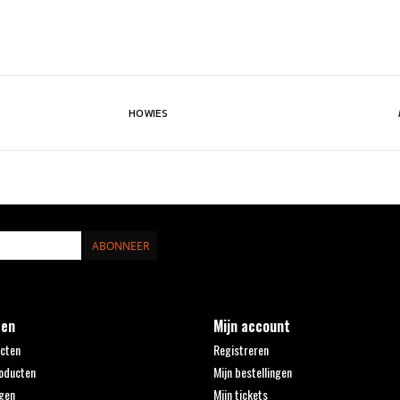
HOWIES
ABONNEER
ten
Mijn account
ucten
Registreren
oducten
Mijn bestellingen
gen
Mijn tickets