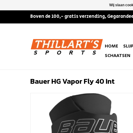
Wij slaan coo
Boven de 100,- gratis verzending, Gegarandee
HOME
SLIJ
SCHAATSEN
Bauer HG Vapor Fly 40 Int