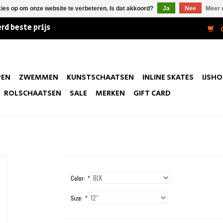
kies op om onze website te verbeteren. Is dat akkoord?
Ja
Nee
Meer 
rd beste prijs
0
PEN
ZWEMMEN
KUNSTSCHAATSEN
INLINE SKATES
IJSH
ROLSCHAATSEN
SALE
MERKEN
GIFT CARD
Color:
*
Size:
*