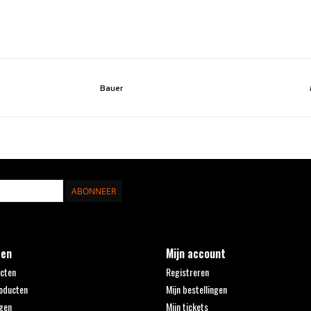
Bauer
ABONNEER
ten
Mijn account
ucten
Registreren
oducten
Mijn bestellingen
gen
Mijn tickets