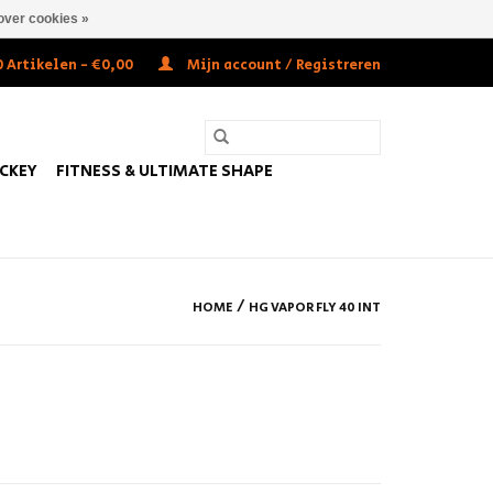
over cookies »
 Artikelen - €0,00
Mijn account / Registreren
OCKEY
FITNESS & ULTIMATE SHAPE
/
HOME
HG VAPOR FLY 40 INT