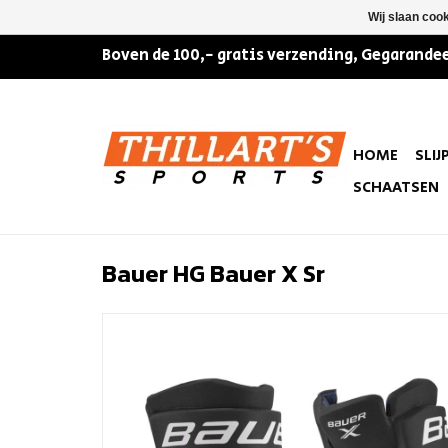
Wij slaan coo
Boven de 100,- gratis verzending, Gegarandee
HOME
SLIJ
SCHAATSEN
Bauer HG Bauer X Sr