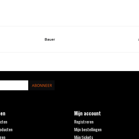
Bauer
ABONNEER
ten
Mijn account
ucten
Registreren
oducten
Mijn bestellingen
gen
Mijn tickets