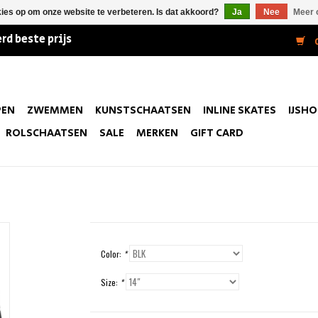
kies op om onze website te verbeteren. Is dat akkoord?
Ja
Nee
Meer 
rd beste prijs
0
PEN
ZWEMMEN
KUNSTSCHAATSEN
INLINE SKATES
IJSH
ROLSCHAATSEN
SALE
MERKEN
GIFT CARD
Color:
*
Size:
*