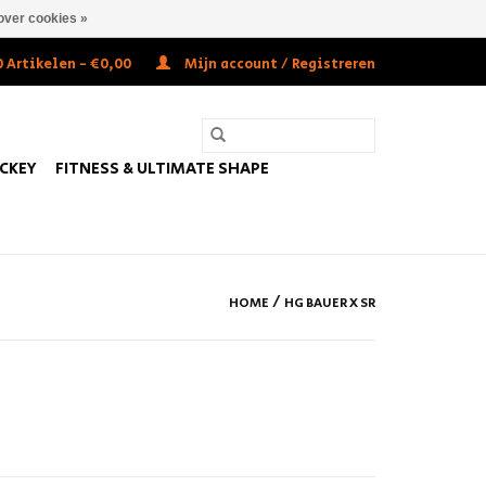
over cookies »
 Artikelen - €0,00
Mijn account / Registreren
OCKEY
FITNESS & ULTIMATE SHAPE
/
HOME
HG BAUER X SR