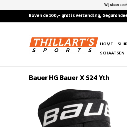
Wij slaan coo
Boven de 100,- gratis verzending, Gegarandee
HOME
SLIJ
SCHAATSEN
Bauer HG Bauer X S24 Yth