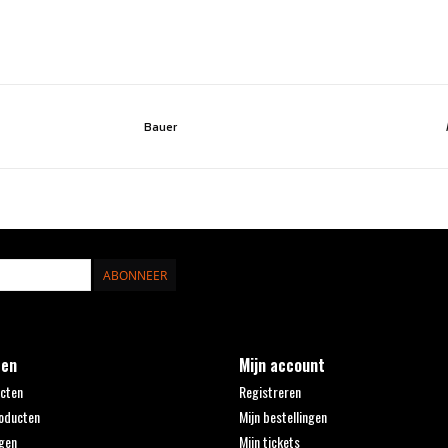
Bauer
ABONNEER
ten
Mijn account
ucten
Registreren
oducten
Mijn bestellingen
gen
Mijn tickets