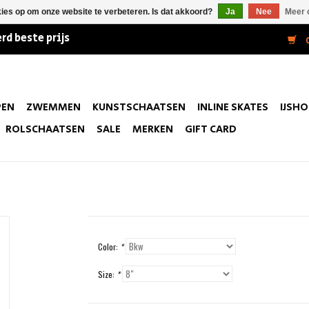
kies op om onze website te verbeteren. Is dat akkoord?
Ja
Nee
Meer 
rd beste prijs
0
PEN
ZWEMMEN
KUNSTSCHAATSEN
INLINE SKATES
IJSH
ROLSCHAATSEN
SALE
MERKEN
GIFT CARD
Color:
*
Size:
*