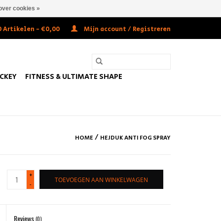
over cookies »
 Artikelen - €0,00
Mijn account / Registreren
OCKEY
FITNESS & ULTIMATE SHAPE
/
HOME
HEJDUK ANTI FOG SPRAY
+
TOEVOEGEN AAN WINKELWAGEN
-
Reviews
(0)