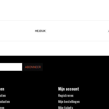
HEJDUK
ABONNEER
ten
Mijn account
ucten
Registreren
oducten
Mijn bestellingen
gen
Mijn tickets