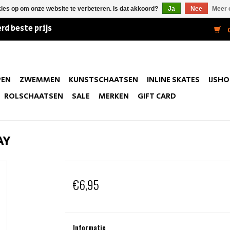
kies op om onze website te verbeteren. Is dat akkoord?
Ja
Nee
Meer 
rd beste prijs
0
PEN
ZWEMMEN
KUNSTSCHAATSEN
INLINE SKATES
IJSH
ROLSCHAATSEN
SALE
MERKEN
GIFT CARD
AY
€6,95
Informatie