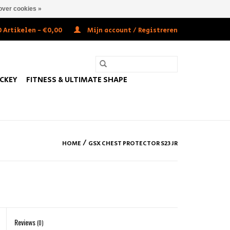
over cookies »
 Artikelen - €0,00
Mijn account / Registreren
OCKEY
FITNESS & ULTIMATE SHAPE
/
HOME
GSX CHEST PROTECTOR S23 JR
Reviews
(0)