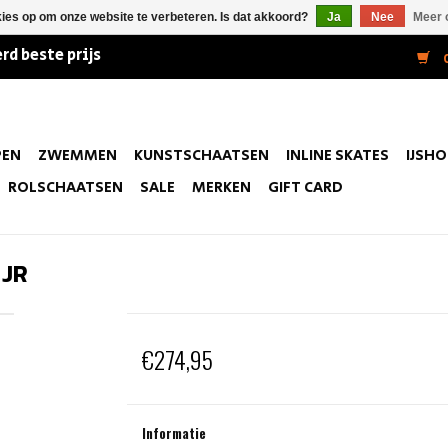
kies op om onze website te verbeteren. Is dat akkoord?
Ja
Nee
Meer 
rd beste prijs
0
PEN
ZWEMMEN
KUNSTSCHAATSEN
INLINE SKATES
IJSH
ROLSCHAATSEN
SALE
MERKEN
GIFT CARD
 JR
€274,95
Informatie