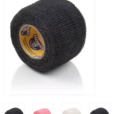
Schaatsen
Rolschaatsen
SALE
Merken
Gift Card