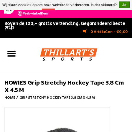
×
147
Reviews
Wij slaan cookies op om onze website te verbeteren. Is dat akkoord?
Ja
9,5
Nee
Meer over cookies »
Boven de 100,- gratis verzending, Gegarandeerd beste
prijs
Home
0 Artikelen - €0,00
Slijpen
Zwemmen
Kunstschaatsen
HOWIES Grip Stretchy Hockey Tape 3.8 Cm
X 4.5 M
Inline Skates
/
HOME
GRIP STRETCHY HOCKEY TAPE 3.8 CM X 4.5 M
IJshockey
FITNESS & ULTIMATE SHAPE