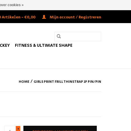
over cookies »
 Artikelen - €0,00
Mijn account / Registreren
OCKEY
FITNESS & ULTIMATE SHAPE
/
HOME
GIRLS PRINT FRILL THINSTRAP 1P PIN/PIN
+