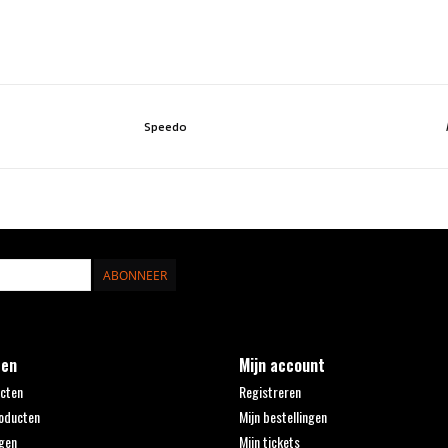
Speedo
ABONNEER
ten
Mijn account
ucten
Registreren
oducten
Mijn bestellingen
gen
Mijn tickets