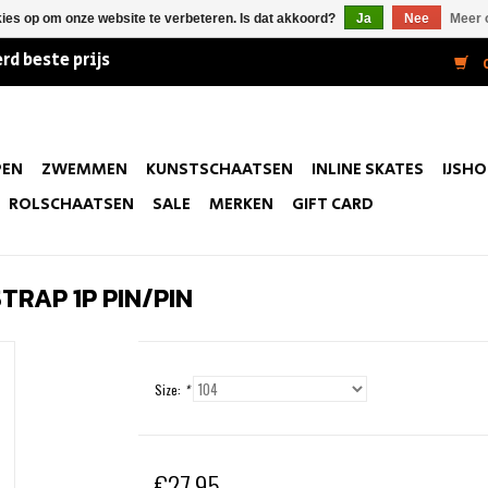
kies op om onze website te verbeteren. Is dat akkoord?
Ja
Nee
Meer 
rd beste prijs
0
PEN
ZWEMMEN
KUNSTSCHAATSEN
INLINE SKATES
IJSH
ROLSCHAATSEN
SALE
MERKEN
GIFT CARD
STRAP 1P PIN/PIN
Size:
*
€27,95