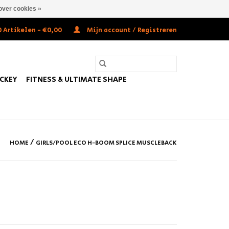
over cookies »
 Artikelen - €0,00
Mijn account / Registreren
OCKEY
FITNESS & ULTIMATE SHAPE
/
HOME
GIRLS/POOL ECO H-BOOM SPLICE MUSCLEBACK