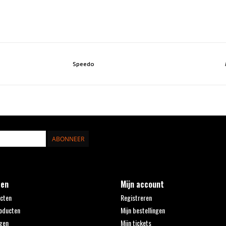
Speedo
ABONNEER
ten
Mijn account
ucten
Registreren
oducten
Mijn bestellingen
gen
Mijn tickets