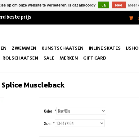
kies op om onze website te verbeteren. Is dat akkoord?
Ja
Nee
Meer 
rd beste prijs
0
PEN
ZWEMMEN
KUNSTSCHAATSEN
INLINE SKATES
IJSH
ROLSCHAATSEN
SALE
MERKEN
GIFT CARD
 Splice Muscleback
Color:
*
Size:
*