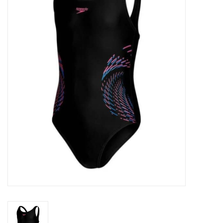
Schaatsen
Rolschaatsen
SALE
Merken
Gift Card