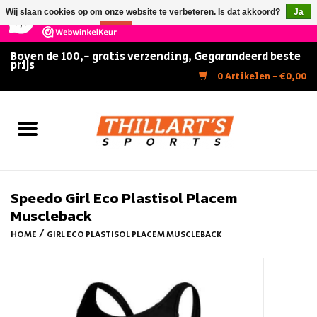
×
147
Reviews
Wij slaan cookies op om onze website te verbeteren. Is dat akkoord?
Ja
9,5
Nee
Meer over cookies »
Boven de 100,- gratis verzending, Gegarandeerd beste
prijs
Home
0 Artikelen - €0,00
Slijpen
Zwemmen
Kunstschaatsen
Speedo Girl Eco Plastisol Placem
Muscleback
Inline Skates
/
HOME
GIRL ECO PLASTISOL PLACEM MUSCLEBACK
IJshockey
FITNESS & ULTIMATE SHAPE